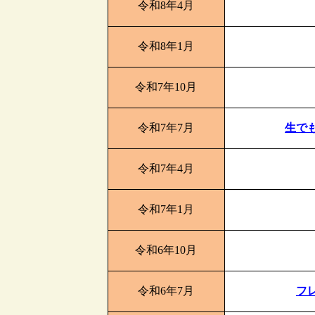
令和
8
年
4
月
令和
8
年
1
月
令和
7
年
10
月
令和
7
年
7
月
生で
令和
7
年
4
月
令和
7
年
1
月
令和
6
年
10
月
令和
6
年
7
月
フ