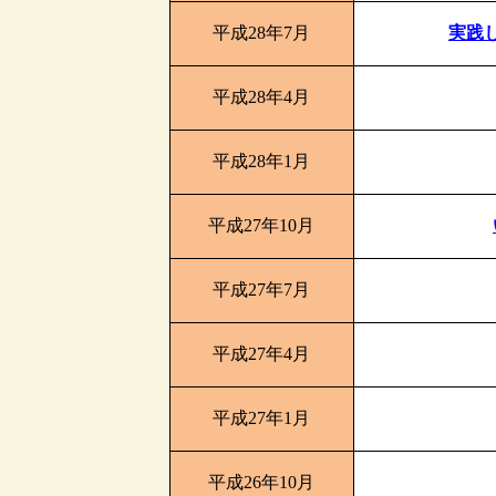
平成
28
年
7
月
実践
平成
28
年
4
月
平成
28
年
1
月
平成
27
年
10
月
平成
27
年
7
月
平成
27
年
4
月
平成
27
年
1
月
平成
26
年
10
月