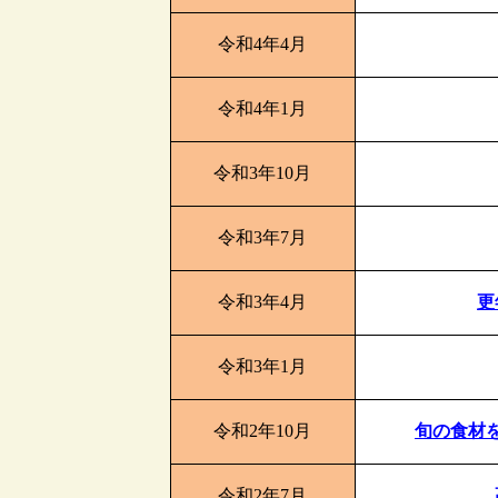
令和
4
年
4
月
令和
4
年
1
月
令和
3
年
10
月
令和
3
年
7
月
令和
3
年
4
月
更
令和
3
年
1
月
令和
2
年
10
月
旬の食材
令和
2
年
7
月