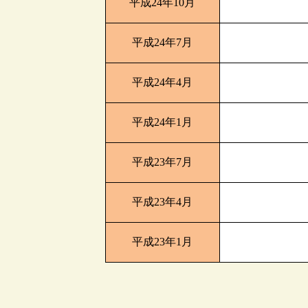
平成
24
年
10
月
平成
24
年
7
月
平成
24
年
4
月
平成
24
年
1
月
平成
23
年
7
月
平成
23
年
4
月
平成
23
年
1
月