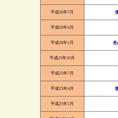
平成
26
年
7
月
平成
26
年
4
月
平成
26
年
1
月
冬
平成
25
年
10
月
平成
25
年
7
月
平成
25
年
4
月
平成
25
年
1
月